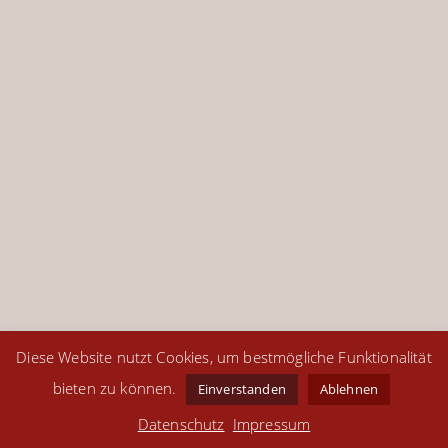
Diese Website nutzt Cookies, um bestmögliche Funktionalität
bieten zu können.
Einverstanden
Ablehnen
Kontakt
Impressum
Datenschutz
Datenschutz
Impressum
share
Instagram