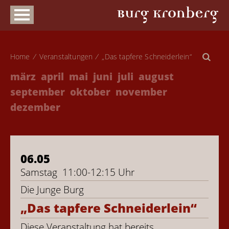
Home
Veranstaltungen
„Das tapfere Schneiderlein“
märz
april
mai
juni
juli
august
september
oktober
november
dezember
06.05
Samstag
11:00-12:15 Uhr
Die Junge Burg
„Das tapfere Schneiderlein“
Diese Veranstaltung hat bereits