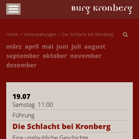
Home
Veranstaltungen
Die Schlacht bei Kronberg
märz
april
mai
juni
juli
august
september
oktober
november
dezember
19.07
Samstag
11:00
Führung
Die Schlacht bei Kronberg
Eine unglaubliche Geschichte