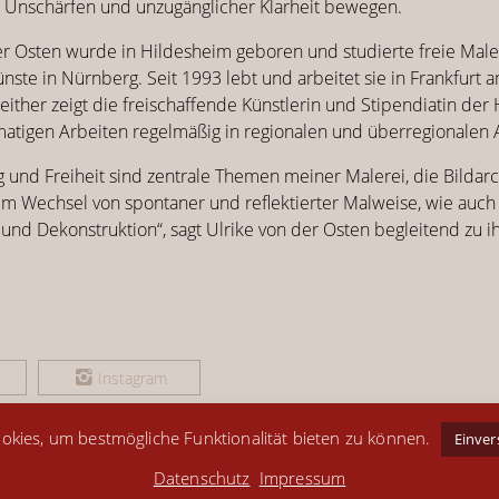
 Unschärfen und unzugänglicher Klarheit bewegen.
er Osten wurde in Hildesheim geboren und studierte freie Mal
nste in Nürnberg. Seit 1993 lebt und arbeitet sie in Frankfurt 
ither zeigt die freischaffende Künstlerin und Stipendiatin der 
matigen Arbeiten regelmäßig in regionalen und überregionalen 
g und Freiheit sind zentrale Themen meiner Malerei, die Bildarc
 im Wechsel von spontaner und reflektierter Malweise, wie auc
 und Dekonstruktion“, sagt Ulrike von der Osten begleitend zu 
Instagram
okies, um bestmögliche Funktionalität bieten zu können.
Einve
Datenschutz
Impressum
Instagram