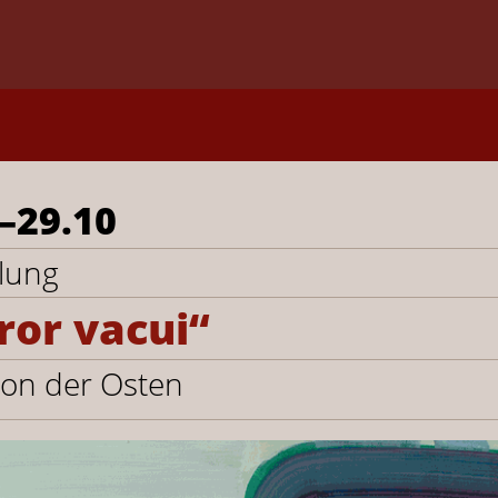
–​29.10
llung
ror vacui“
von der Osten