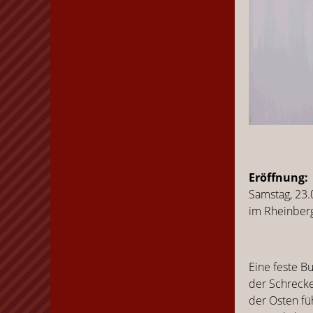
Eröffnung:
Samstag, 23
im Rheinberg
Eine feste B
der Schrecke
der Osten fü