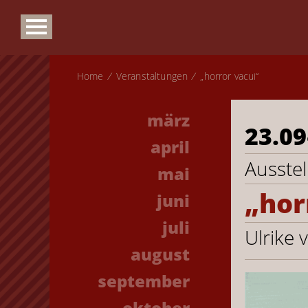
Home
Veranstaltungen
„horror vacui“
märz
23.09
april
Ausste
mai
„hor
juni
juli
Ulrike 
august
september
oktober