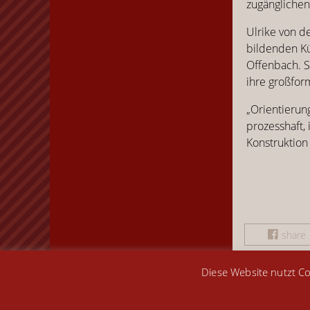
zugänglichen
Ulrike von d
bildenden Kü
Offenbach. Se
ihre großfor
„Orientierun
prozesshaft,
Konstruktion
share
Diese Website nutzt Co
Kontakt
Impressum
Datenschutz
share