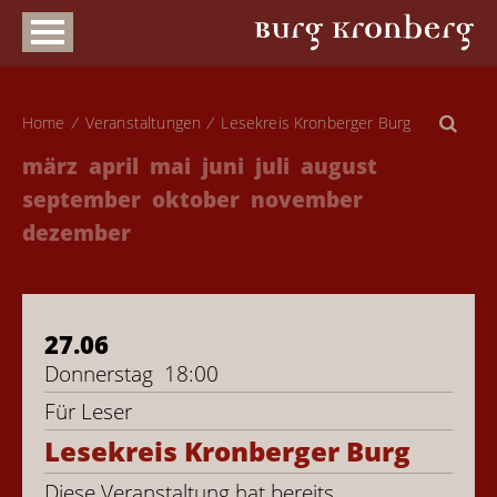
Home
Veranstaltungen
Lesekreis Kronberger Burg
märz
april
mai
juni
juli
august
september
oktober
november
dezember
27.06
Donnerstag
18:00
Für Leser
Lesekreis Kronberger Burg
Diese Veranstaltung hat bereits