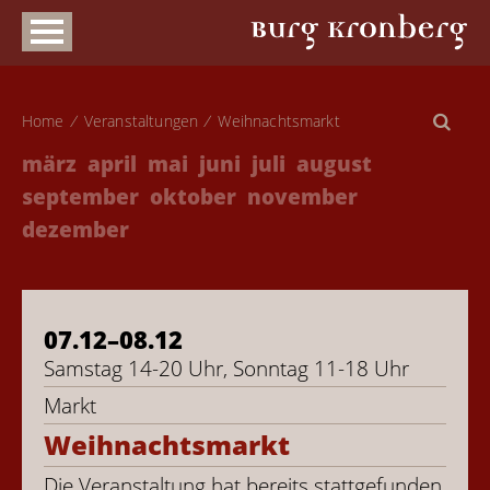
Home
Veranstaltungen
Weihnachtsmarkt
märz
april
mai
juni
juli
august
september
oktober
november
dezember
07.12–​08.12
Samstag 14-20 Uhr, Sonntag 11-18 Uhr
Markt
Weihnachtsmarkt
Die Veranstaltung hat bereits stattgefunden